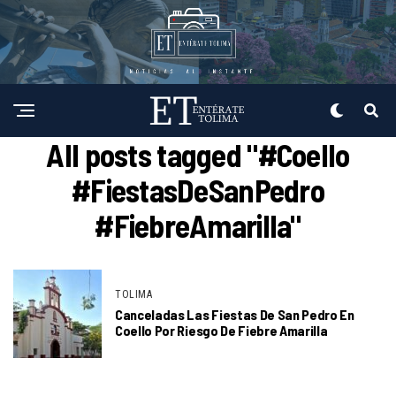
All posts tagged "#Coello
#FiestasDeSanPedro
#FiebreAmarilla"
TOLIMA
Canceladas Las Fiestas De San Pedro En
Coello Por Riesgo De Fiebre Amarilla