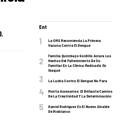
Ent
.
La OMS Recomienda La Primera
Vacuna Contra El Dengue
Familia Quimbayo Gordillo Aclara Los
Hechos Del Fallecimiento De Su
Familiar En La Clínica Medicadiz En
Ibagué
La Lucha Contra El Dengue No Para
Morita Accesorios: El Brillante Camino
De La Creatividad Y La Determinación
Daniel Rodríguez Es El Nuevo Alcalde
De Rioblanco