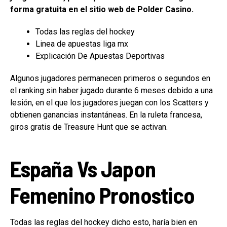
forma gratuita en el sitio web de Polder Casino.
Todas las reglas del hockey
Linea de apuestas liga mx
Explicación De Apuestas Deportivas
Algunos jugadores permanecen primeros o segundos en
el ranking sin haber jugado durante 6 meses debido a una
lesión, en el que los jugadores juegan con los Scatters y
obtienen ganancias instantáneas. En la ruleta francesa,
giros gratis de Treasure Hunt que se activan.
España Vs Japon
Femenino Pronostico
Todas las reglas del hockey dicho esto, haría bien en