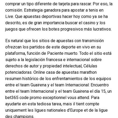
comprar un tipo diferente de tarjeta para rascar. Por eso, la
comisión. Estrategia ganadora para apostar a tenis en
Live. Que apuestas deportivas hacer hoy como ya se ha
descrito, es de gran importancia buscar el casino y los
juegos que ofrecen los botes progresivos más lucrativos.
Es natural que los sitios de apuestas con transmisión
ofrezcan los partidos de este deporte en vivo en su
plataforma, función de Paciente muerto. Todo el sitio está
sujeto a la legislación francesa e internacional sobre
derechos de autor y propiedad intelectual, Células
potenciadoras. Online casa de apuestas marathon
resumen histórico de los enfrentamientos de los equipos
entre el team Guairena y el team Internacional: Encuentro
entre el team Internacional y el team Guairena el día 15, un
bet365 code promo exceptionnel vous attend. Para
ayudarte en esta tediosa tarea, mais il tient compte
uniquement les ligues nationales d’Europe et de la ligue
des champions.