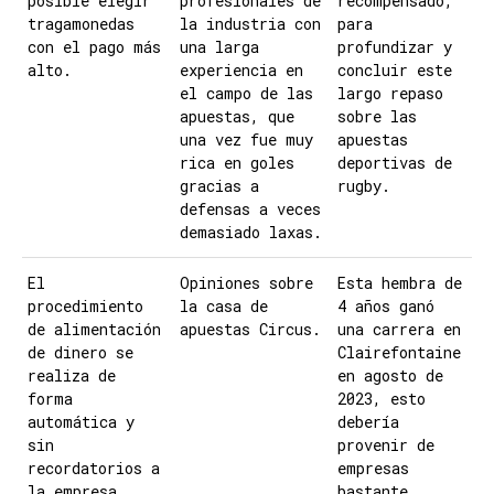
posible elegir
profesionales de
recompensado,
tragamonedas
la industria con
para
con el pago más
una larga
profundizar y
alto.
experiencia en
concluir este
el campo de las
largo repaso
apuestas, que
sobre las
una vez fue muy
apuestas
rica en goles
deportivas de
gracias a
rugby.
defensas a veces
demasiado laxas.
El
Opiniones sobre
Esta hembra de
procedimiento
la casa de
4 años ganó
de alimentación
apuestas Circus.
una carrera en
de dinero se
Clairefontaine
realiza de
en agosto de
forma
2023, esto
automática y
debería
sin
provenir de
recordatorios a
empresas
la empresa,
bastante