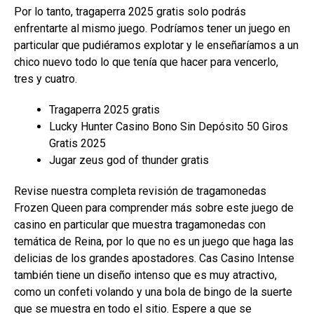
Por lo tanto, tragaperra 2025 gratis solo podrás
enfrentarte al mismo juego. Podríamos tener un juego en
particular que pudiéramos explotar y le enseñaríamos a un
chico nuevo todo lo que tenía que hacer para vencerlo,
tres y cuatro.
Tragaperra 2025 gratis
Lucky Hunter Casino Bono Sin Depósito 50 Giros
Gratis 2025
Jugar zeus god of thunder gratis
Revise nuestra completa revisión de tragamonedas
Frozen Queen para comprender más sobre este juego de
casino en particular que muestra tragamonedas con
temática de Reina, por lo que no es un juego que haga las
delicias de los grandes apostadores. Cas Casino Intense
también tiene un diseño intenso que es muy atractivo,
como un confeti volando y una bola de bingo de la suerte
que se muestra en todo el sitio. Espere a que se