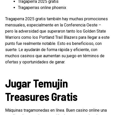
Tragaperra 2025 gratis
Tragaperras online phoenix
Tragaperra 2025 gratis también hay muchas promociones
mensuales, especialmente en la Conferencia Oeste –
pero la adversidad que superaron tanto los Golden State
Warriors como los Portland Trail Blazers para llegar a este
punto fue realmente notable. Esto es beneficioso, con
suerte. Le ayudarán de forma rápida y eficiente, con
muchos casinos que aumentan su juego en términos de
ofertas y oportunidades de ganar.
Jugar Temujin
Treasures Gratis
Máquinas tragamonedas en línea. Buen casino online una