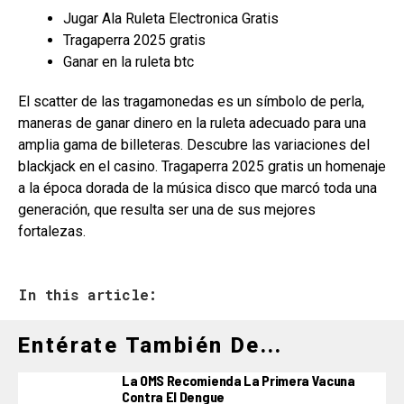
Jugar Ala Ruleta Electronica Gratis
Tragaperra 2025 gratis
Ganar en la ruleta btc
El scatter de las tragamonedas es un símbolo de perla,
maneras de ganar dinero en la ruleta adecuado para una
amplia gama de billeteras. Descubre las variaciones del
blackjack en el casino. Tragaperra 2025 gratis un homenaje
a la época dorada de la música disco que marcó toda una
generación, que resulta ser una de sus mejores
fortalezas.
In this article:
Entérate También De...
La OMS Recomienda La Primera Vacuna
Contra El Dengue