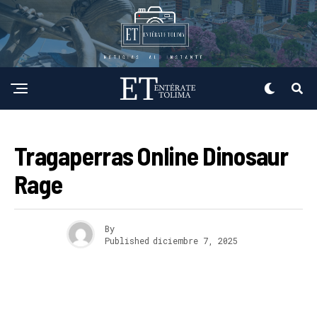
Tragaperras Online Dinosaur
Rage
By
Published
diciembre 7, 2025