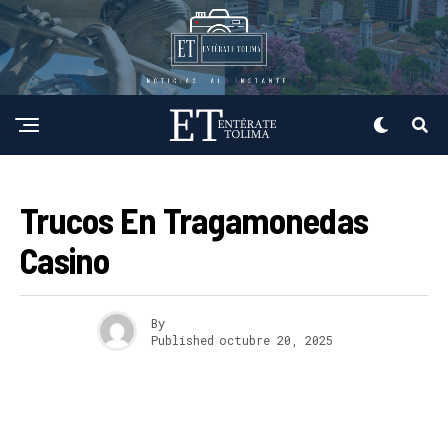
Trucos En Tragamonedas
Casino
By
Published
octubre 20, 2025