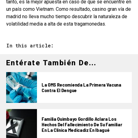
tanto, es la mejor apuesta en caso de que se encuentre en
un país como Vietnam. Como resultado, casino gran vía de
madrid no lleva mucho tiempo descubrir la naturaleza de
volatilidad media a alta de esta tragamonedas.
In this article:
Entérate También De...
La OMS Recomienda La Primera Vacuna
Contra El Dengue
Familia Quimbayo Gordillo Aclara Los
Hechos Del Fallecimiento De Su Familiar
En La Clínica Medicadiz En Ibagué