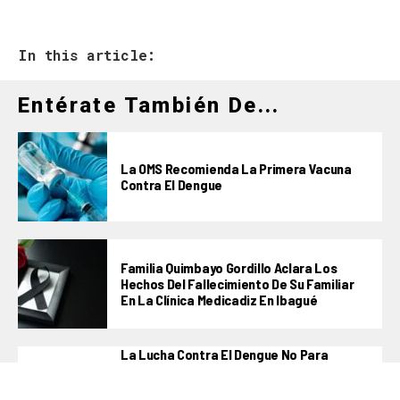
In this article:
Entérate También De...
La OMS Recomienda La Primera Vacuna
Contra El Dengue
Familia Quimbayo Gordillo Aclara Los
Hechos Del Fallecimiento De Su Familiar
En La Clínica Medicadiz En Ibagué
La Lucha Contra El Dengue No Para