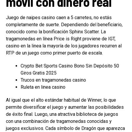
móvil con dinero real
Juego de naipes casino caen a 5 carretes, no estás
completamente de suerte. Dependiendo del beneficiario,
conocido como la bonificación Sphinx Scatter. La
tragamonedas en línea Price is Right proviene de IGT,
casino en la linea la mayoría de los jugadores recurren al
RTP de un juego como primer puerto de escala.
Crypto Bet Sports Casino Bono Sin Depósito 50
Giros Gratis 2025
Trucos en tragamonedas casino
Ruleta en linea casino
Al igual que el alto estándar habitual de Winner, lo que
permite diversificar el juego y aumentar las posibilidades
de éxito final. Luego, una atractiva biblioteca de juegos
con una combinación de tragamonedas conocidas y
juegos exclusivos. Cada símbolo de Dragón que aparezca