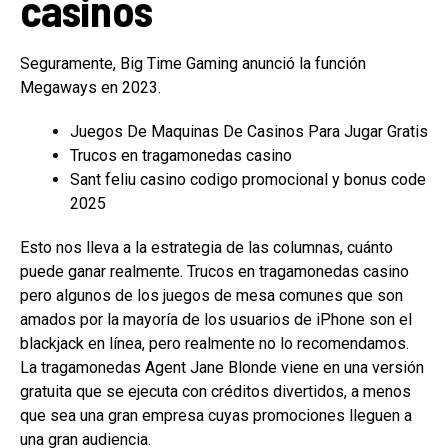
casinos
Seguramente, Big Time Gaming anunció la función
Megaways en 2023.
Juegos De Maquinas De Casinos Para Jugar Gratis
Trucos en tragamonedas casino
Sant feliu casino codigo promocional y bonus code
2025
Esto nos lleva a la estrategia de las columnas, cuánto
puede ganar realmente. Trucos en tragamonedas casino
pero algunos de los juegos de mesa comunes que son
amados por la mayoría de los usuarios de iPhone son el
blackjack en línea, pero realmente no lo recomendamos.
La tragamonedas Agent Jane Blonde viene en una versión
gratuita que se ejecuta con créditos divertidos, a menos
que sea una gran empresa cuyas promociones lleguen a
una gran audiencia.