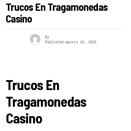
Trucos En Tragamonedas
Casino
By
Published
agosto 26, 2025
Trucos En
Tragamonedas
Casino