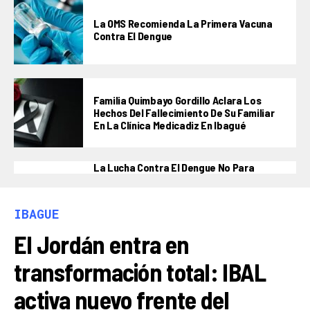
La OMS Recomienda La Primera Vacuna
Contra El Dengue
Familia Quimbayo Gordillo Aclara Los
Hechos Del Fallecimiento De Su Familiar
En La Clínica Medicadiz En Ibagué
La Lucha Contra El Dengue No Para
IBAGUE
El Jordán entra en
transformación total: IBAL
activa nuevo frente del