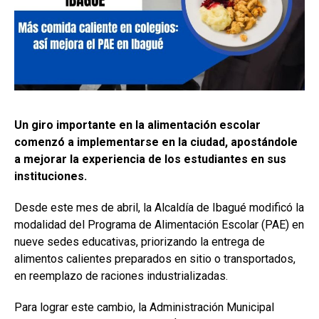
Un giro importante en la alimentación escolar
comenzó a implementarse en la ciudad, apostándole
a mejorar la experiencia de los estudiantes en sus
instituciones.
Desde este mes de abril, la Alcaldía de Ibagué modificó la
modalidad del Programa de Alimentación Escolar (PAE) en
nueve sedes educativas, priorizando la entrega de
alimentos calientes preparados en sitio o transportados,
en reemplazo de raciones industrializadas.
Para lograr este cambio, la Administración Municipal