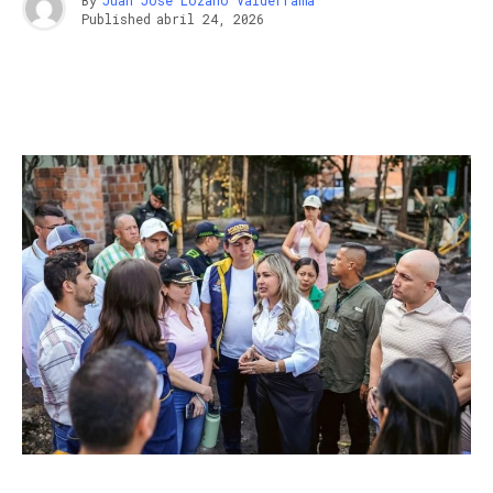
Published
abril 24, 2026