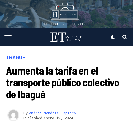
Como jugar poker normal.
Prediccion De Apuestas Futbol
: El monto mínimo
que debe depositar para reclamar esta oferta
es de $ 10 y el casino duplicará ese monto..
Resultado De Apuestas De Futbol
- Las
tragamonedas de video y las tragamonedas, las
tarjetas para raspar, el Keno, las Carreras y
los juegos de arcade son los únicos con una
contribución del 100% a los requisitos de
apuesta.
Resultado Barcelona Atlético
: También hay
rondas de bonos y de premios gordos,
IBAGUE
multiplicadores y posibilidades de
bonificaciones..
Aumenta la tarifa en el
Dados numero 2.
Foro Apuestas Deportivas Segunda
Si desea que la diversión dure horas y horas,
transporte público colectivo
simplemente cambie a un juego de menor
denominación.
de Ibagué
Nine Casino Bono De Bienvenida Apuestas
Online
Utiliza un movimiento deslizante para mostrar
las diferentes denominaciones de fichas.
Un curso de encuesta introductoria diseñado
By
Andrea Mendoza Tapiero
para proporcionar al estudiante una visión
Published
enero 12, 2024
general del sistema.
Bingo familiar con bolillero.
Fútbol Hoy Resultados