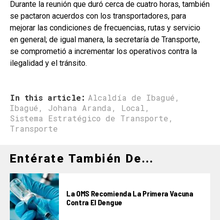
Durante la reunión que duró cerca de cuatro horas, también
se pactaron acuerdos con los transportadores, para
mejorar las condiciones de frecuencias, rutas y servicio
en general; de igual manera, la secretaría de Transporte,
se comprometió a incrementar los operativos contra la
ilegalidad y el tránsito.
In this article:
Alcaldía de Ibagué
,
Ibagué
,
Johana Aranda
,
Local
,
Sistema Estratégico de Transporte
,
Transporte
Entérate También De...
La OMS Recomienda La Primera Vacuna
Contra El Dengue