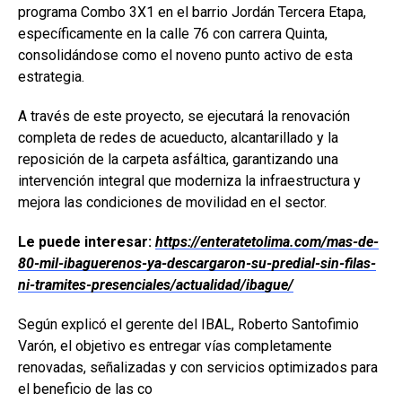
programa Combo 3X1 en el barrio Jordán Tercera Etapa,
específicamente en la calle 76 con carrera Quinta,
consolidándose como el noveno punto activo de esta
estrategia.
A través de este proyecto, se ejecutará la renovación
completa de redes de acueducto, alcantarillado y la
reposición de la carpeta asfáltica, garantizando una
intervención integral que moderniza la infraestructura y
mejora las condiciones de movilidad en el sector.
Le puede interesar:
https://enteratetolima.com/mas-de-
80-mil-ibaguerenos-ya-descargaron-su-predial-sin-filas-
ni-tramites-presenciales/actualidad/ibague/
Según explicó el gerente del IBAL, Roberto Santofimio
Varón, el objetivo es entregar vías completamente
renovadas, señalizadas y con servicios optimizados para
el beneficio de las co