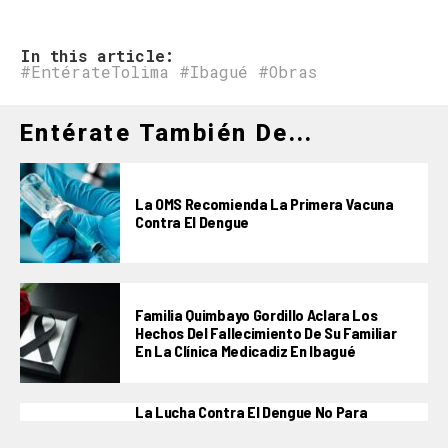
In this article:
#EntérateTolima #Ibagué #Obras
Entérate También De...
La OMS Recomienda La Primera Vacuna
Contra El Dengue
Familia Quimbayo Gordillo Aclara Los
Hechos Del Fallecimiento De Su Familiar
En La Clínica Medicadiz En Ibagué
La Lucha Contra El Dengue No Para