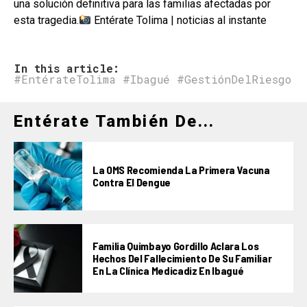
una solución definitiva para las familias afectadas por
esta tragedia.
Entérate Tolima | noticias al instante
In this article:
#EntérateTolima #Ibagué #GestiónDelRiesgo
Entérate También De...
La OMS Recomienda La Primera Vacuna
Contra El Dengue
Familia Quimbayo Gordillo Aclara Los
Hechos Del Fallecimiento De Su Familiar
En La Clínica Medicadiz En Ibagué