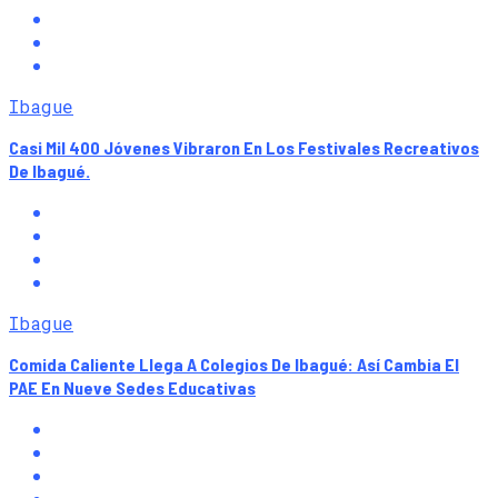
Ibague
Casi Mil 400 Jóvenes Vibraron En Los Festivales Recreativos
De Ibagué.
Ibague
Comida Caliente Llega A Colegios De Ibagué: Así Cambia El
PAE En Nueve Sedes Educativas