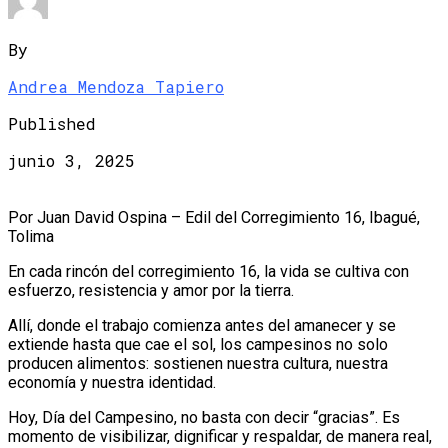
By
Andrea Mendoza Tapiero
Published
junio 3, 2025
Por Juan David Ospina – Edil del Corregimiento 16, Ibagué,
Tolima
En cada rincón del corregimiento 16, la vida se cultiva con
esfuerzo, resistencia y amor por la tierra.
Allí, donde el trabajo comienza antes del amanecer y se
extiende hasta que cae el sol, los campesinos no solo
producen alimentos: sostienen nuestra cultura, nuestra
economía y nuestra identidad.
Hoy, Día del Campesino, no basta con decir “gracias”. Es
momento de visibilizar, dignificar y respaldar, de manera real,