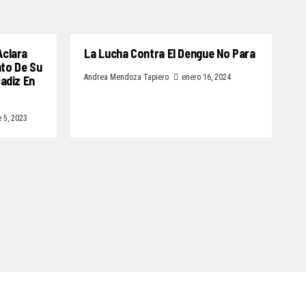
Aclara
La Lucha Contra El Dengue No Para
nto De Su
Andrea Mendoza Tapiero
enero 16, 2024
cadiz En
 5, 2023