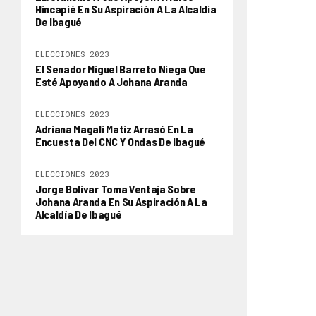
Hincapié En Su Aspiración A La Alcaldía
De Ibagué
ELECCIONES 2023
El Senador Miguel Barreto Niega Que
Esté Apoyando A Johana Aranda
ELECCIONES 2023
Adriana Magali Matiz Arrasó En La
Encuesta Del CNC Y Ondas De Ibagué
ELECCIONES 2023
Jorge Bolívar Toma Ventaja Sobre
Johana Aranda En Su Aspiración A La
Alcaldía De Ibagué