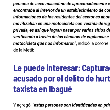
persona de sexo masculino de aproximadamente en
encontraba al interior de un establecimiento de co
informaciones de los residentes del sector es abo
movilizaban en una motocicleta con vestida de vi
privada, es así que logran pasar por varios sitios 
verificando a través de las cámaras de vigilancia e
motocicleta que nos informaron”
, indicó la coron
de la Metib.
Le puede interesar: Captura
acusado por el delito de hur
taxista en Ibagué
Y agregó:
“estas personas son identificadas en pri