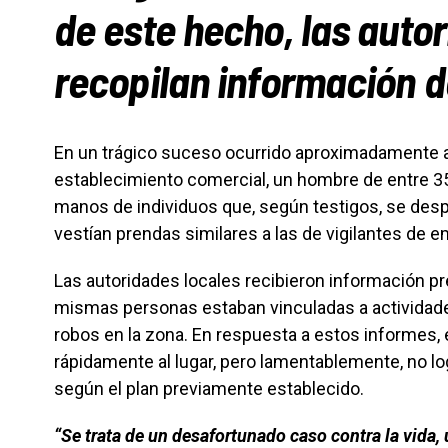
de este hecho, las auto
recopilan información 
En un trágico suceso ocurrido aproximadamente a 
establecimiento comercial, un hombre de entre 35 
manos de individuos que, según testigos, se des
vestían prendas similares a las de vigilantes de 
Las autoridades locales recibieron información pr
mismas personas estaban vinculadas a actividades
robos en la zona. En respuesta a estos informes, e
rápidamente al lugar, pero lamentablemente, no lo
según el plan previamente establecido.
“Se trata de un desafortunado caso contra la vida,