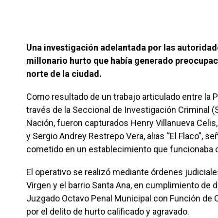
Una investigación adelantada por las autoridad
millonario hurto que había generado preocupac
norte de la ciudad.
Como resultado de un trabajo articulado entre la P
través de la Seccional de Investigación Criminal (SI
Nación, fueron capturados Henry Villanueva Celis,
y Sergio Andrey Restrepo Vera, alias “El Flaco”, se
cometido en un establecimiento que funcionaba 
El operativo se realizó mediante órdenes judiciales
Virgen y el barrio Santa Ana, en cumplimiento de 
Juzgado Octavo Penal Municipal con Función de Co
por el delito de hurto calificado y agravado.