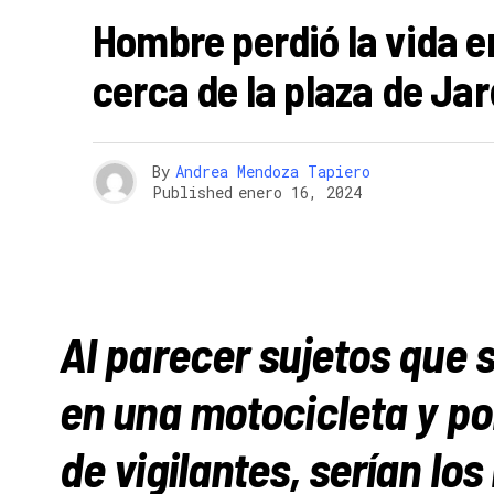
Hombre perdió la vida e
cerca de la plaza de Jar
By
Andrea Mendoza Tapiero
Published
enero 16, 2024
Al parecer sujetos que 
en una motocicleta y p
de vigilantes, serían lo