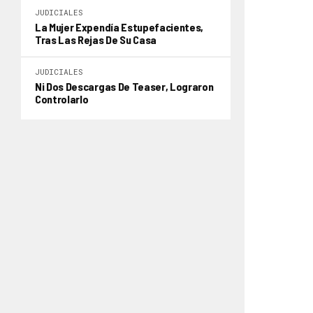
JUDICIALES
La Mujer Expendía Estupefacientes,
Tras Las Rejas De Su Casa
JUDICIALES
Ni Dos Descargas De Teaser, Lograron
Controlarlo