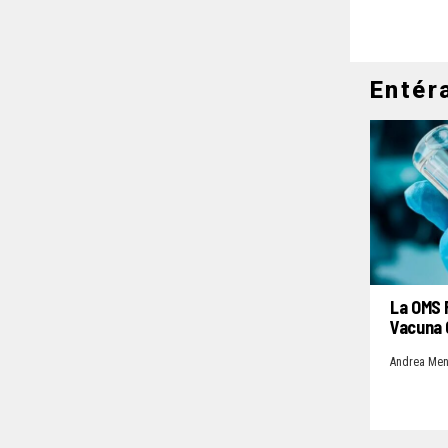
Entér
La OMS 
Vacuna 
Andrea Men