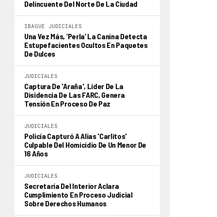
Delincuente Del Norte De La Ciudad
IBAGUE
JUDICIALES
Una Vez Más, ‘Perla’ La Canina Detecta
Estupefacientes Ocultos En Paquetes
De Dulces
JUDICIALES
Captura De 'Araña', Líder De La
Disidencia De Las FARC, Genera
Tensión En Proceso De Paz
JUDICIALES
Policía Capturó A Alias 'Carlitos'
Culpable Del Homicidio De Un Menor De
16 Años
JUDICIALES
Secretaría Del Interior Aclara
Cumplimiento En Proceso Judicial
Sobre Derechos Humanos