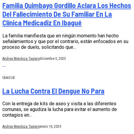
Familia Quimbayo Gordillo Aclara Los Hechos
Del Fallecimiento De Su Familiar En La
Clínica Medicadiz En Ibagué
La familia manifiesta que en ningún momento han hecho
señalamientos y que por el contrario, están enfocados en su
proceso de duelo, solicitando que...
Andrea Mendoza Tapiero
diciembre 5, 2023
IBAGUE
La Lucha Contra El Dengue No Para
Con la entrega de kits de aseo y visita a las diferentes
comunas, se agudiza la lucha para evitar el aumento de
contagios en...
Andrea Mendoza Tapiero
enero 16, 2024