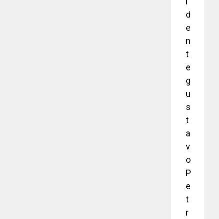
i
d
e
n
t
e
g
u
s
t
a
v
o
P
e
t
r