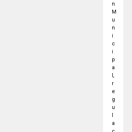
n
M
u
n
i
c
i
p
a
l,
r
e
g
u
l
a
c