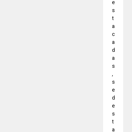
e
s
t
a
c
a
d
a
s
,
s
e
d
e
s
t
a