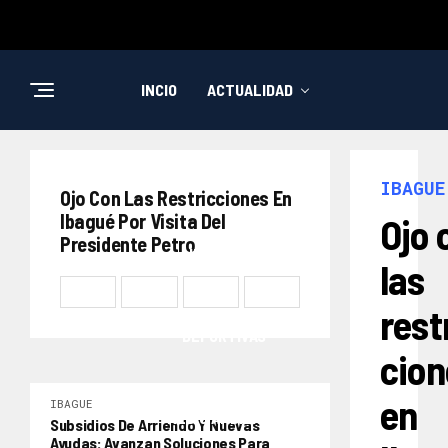
Bingo del circulo argentino tartagal.
Onecasino Descargar Aplicación De Apuestas
Online Bono Primera Apuesta
: El número es
traducido por un módulo matemático dentro del
software de los juegos e interpreta la
posición exacta en la que deben detenerse los
INCIO
ACTUALIDAD
carretes.
Online Casa De Apuestas Palmas
- Se activa
aleatoriamente durante cualquier giro y
agrega entre dos y hasta diez comodines en
los carretes.
TOLIMA
IBAGUE
Tipos De Juegos De Apuestas
: Ir y venir entre
IBAGUE
Ojo Con Las Restricciones En
Golden Ark y Book of Ra Deluxe es muy
divertido, pero incluso si solo juegas a
Ibagué Por Visita Del
Ojo 
Golden Ark, esta es una auténtica
Presidente Petro
tragamonedas de estilo pub que te mantendrá
JUDICIALES
al borde de tu asiento durante largas
las
sesiones de juego.
Últimos números de la lotería nacional.
rest
Apuestas Digitales Q Nunca Perderas
Los amantes de las tragamonedas también
DEPORTIVAS
descubrirán muchas otras características
cion
excelentes en los juegos de Playson.
Cual Es La Mejor Aplicacion De Apuestas
La transmisión en calidad HD está disponible
en
IBAGUE
en múltiples plataformas.
MEDIO AMBIENTE
Puede modificar la cantidad apostada haciendo
Subsidios De Arriendo Y Nuevas
clic en el botón Nivel y cambiar el tamaño de
Ayudas: Avanzan Soluciones Para