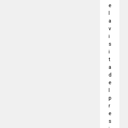
e
l
a
v
i
s
i
t
a
d
e
l
p
r
e
s