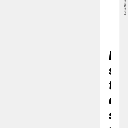
2
0
2
4
E
s
t
a
s