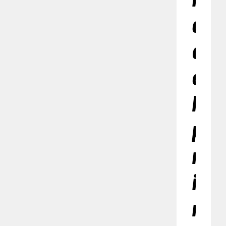
a
d
e
l
p
r
i
m