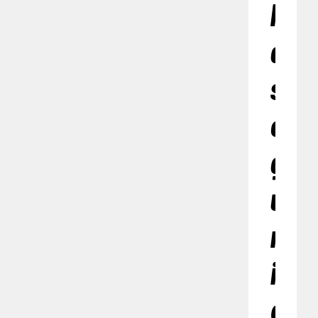
l
a
s
e
g
u
r
i
d