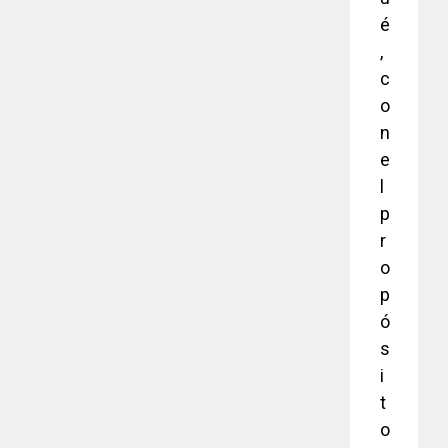
é
,
c
o
n
e
l
p
r
o
p
ó
s
i
t
o