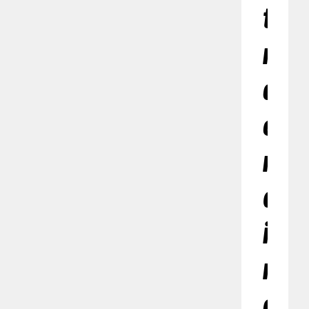
t
r
a
o
r
d
i
n
a