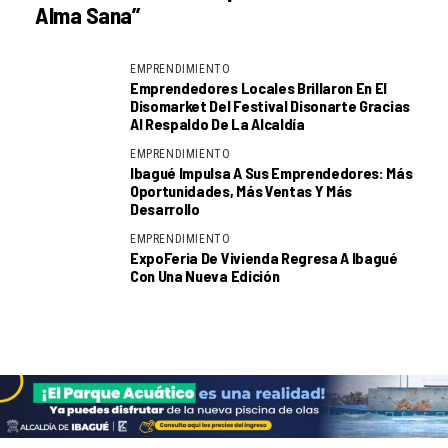
Alma Sana”
EMPRENDIMIENTO
Emprendedores Locales Brillaron En El
Disomarket Del Festival Disonarte Gracias
Al Respaldo De La Alcaldía
EMPRENDIMIENTO
Ibagué Impulsa A Sus Emprendedores: Más
Oportunidades, Más Ventas Y Más
Desarrollo
EMPRENDIMIENTO
ExpoFeria De Vivienda Regresa A Ibagué
Con Una Nueva Edición