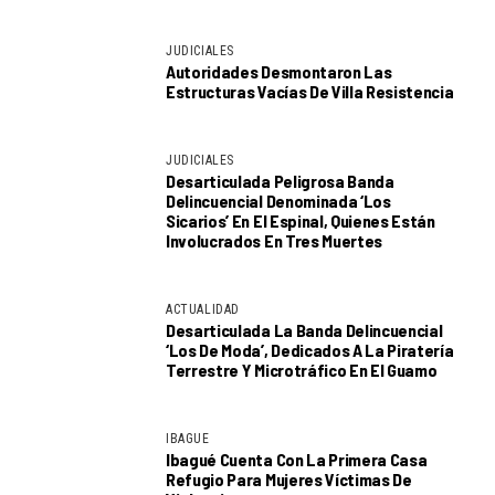
JUDICIALES
Autoridades Desmontaron Las
Estructuras Vacías De Villa Resistencia
JUDICIALES
Desarticulada Peligrosa Banda
Delincuencial Denominada ‘Los
Sicarios’ En El Espinal, Quienes Están
Involucrados En Tres Muertes
ACTUALIDAD
Desarticulada La Banda Delincuencial
‘Los De Moda’, Dedicados A La Piratería
Terrestre Y Microtráfico En El Guamo
IBAGUE
Ibagué Cuenta Con La Primera Casa
Refugio Para Mujeres Víctimas De