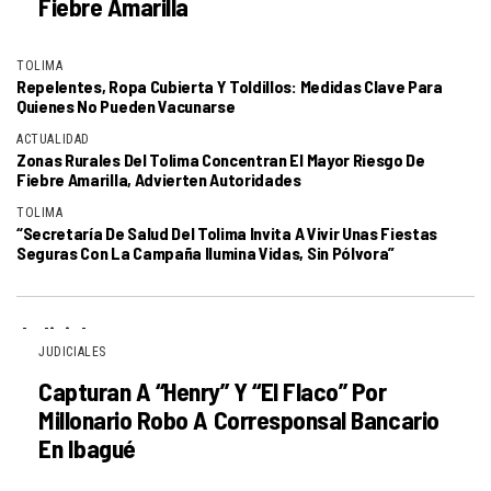
Fiebre Amarilla
TOLIMA
Repelentes, Ropa Cubierta Y Toldillos: Medidas Clave Para
Quienes No Pueden Vacunarse
ACTUALIDAD
Zonas Rurales Del Tolima Concentran El Mayor Riesgo De
Fiebre Amarilla, Advierten Autoridades
TOLIMA
“Secretaría De Salud Del Tolima Invita A Vivir Unas Fiestas
Seguras Con La Campaña Ilumina Vidas, Sin Pólvora”
Judiciales
JUDICIALES
Capturan A “Henry” Y “El Flaco” Por
Millonario Robo A Corresponsal Bancario
En Ibagué