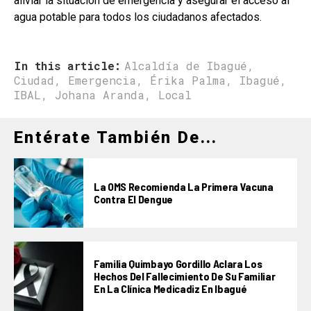
aliviar la situación de emergencia y asegurar el acceso al
agua potable para todos los ciudadanos afectados.
In this article:
Alcaldía de Ibagué
,
Ciudad
,
Emergencia
,
Érika Palma
,
Ibagué
,
IBAL
,
Johana Aranda
,
Local
Entérate También De...
La OMS Recomienda La Primera Vacuna
Contra El Dengue
Familia Quimbayo Gordillo Aclara Los
Hechos Del Fallecimiento De Su Familiar
En La Clínica Medicadiz En Ibagué