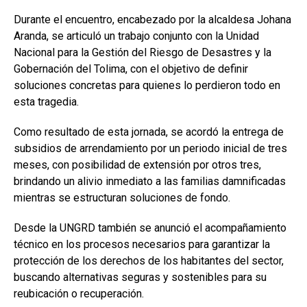
Durante el encuentro, encabezado por la alcaldesa Johana
Aranda, se articuló un trabajo conjunto con la Unidad
Nacional para la Gestión del Riesgo de Desastres y la
Gobernación del Tolima, con el objetivo de definir
soluciones concretas para quienes lo perdieron todo en
esta tragedia.
Como resultado de esta jornada, se acordó la entrega de
subsidios de arrendamiento por un periodo inicial de tres
meses, con posibilidad de extensión por otros tres,
brindando un alivio inmediato a las familias damnificadas
mientras se estructuran soluciones de fondo.
Desde la UNGRD también se anunció el acompañamiento
técnico en los procesos necesarios para garantizar la
protección de los derechos de los habitantes del sector,
buscando alternativas seguras y sostenibles para su
reubicación o recuperación.