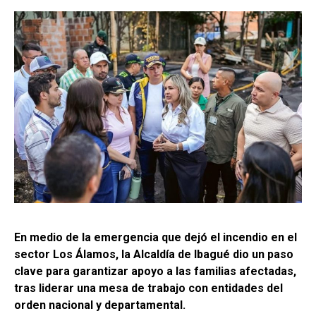
En medio de la emergencia que dejó el incendio en el
sector Los Álamos, la Alcaldía de Ibagué dio un paso
clave para garantizar apoyo a las familias afectadas,
tras liderar una mesa de trabajo con entidades del
orden nacional y departamental.