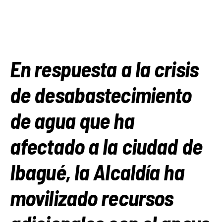
Cada tabla de blackjack tiene una pestaña
para las reglas de la tabla, así como un
enlace de ayuda con una explicación completa
de las reglas de blackjack para la tabla que
está abierta en el software..
Apuestas Combinadas Hoy
Everleaf cerró toda su red en julio de 2024
después de perder su licencia de juego
En respuesta a la crisis
interactivo maltés.
Apuestas Android Madrid Vs Psg
de desabastecimiento
de agua que ha
afectado a la ciudad de
Ibagué, la Alcaldía ha
movilizado recursos