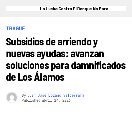
La Lucha Contra El Dengue No Para
IBAGUE
Subsidios de arriendo y
nuevas ayudas: avanzan
soluciones para damnificados
de Los Álamos
By
Juan José Lozano Valderrama
Published
abril 24, 2026