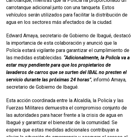
carrotanque, mientras que la Policía ha proporcionado un
carrotanque adicional junto con una tanqueta. Estos
vehículos serán utilizados para facilitar la distribución de
agua en los sectores más afectados de la ciudad.
Edward Amaya, secretario de Gobierno de Ibagué, destacó
la importancia de esta colaboración y anunció que la
Policía estará vigilante para garantizar el cumplimiento de
las medidas establecidas.
“Adicionalmente, la Policía va a
estar muy pendiente para que los propietarios de
lavaderos de carros que se surten del IBAL no presten el
servicio durante las próximas 24 horas”
, informó Amaya,
secretario de Gobierno de Ibagué.
Esta acción coordinada entre la Alcaldía, la Policía y las
Fuerzas Militares demuestra el compromiso conjunto de
las autoridades para hacer frente a la crisis de agua en
Ibagué y garantizar el bienestar de la comunidad. Se
espera que estas medidas adicionales contribuyan a