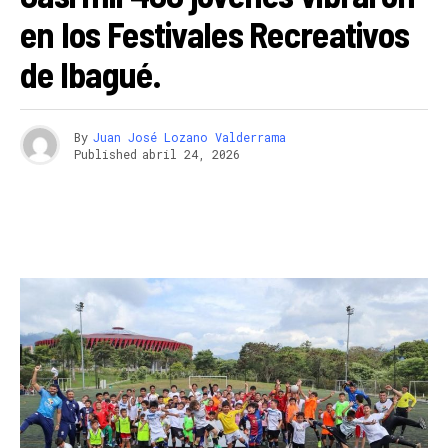
en los Festivales Recreativos
de Ibagué.
By
Juan José Lozano Valderrama
Published
abril 24, 2026