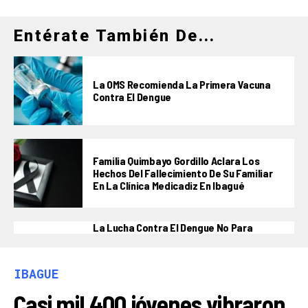
Entérate También De...
La OMS Recomienda La Primera Vacuna
Contra El Dengue
Familia Quimbayo Gordillo Aclara Los
Hechos Del Fallecimiento De Su Familiar
En La Clínica Medicadiz En Ibagué
La Lucha Contra El Dengue No Para
IBAGUE
Casi mil 400 jóvenes vibraron