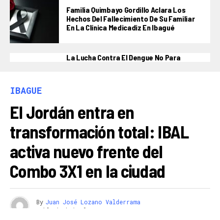
Familia Quimbayo Gordillo Aclara Los
Hechos Del Fallecimiento De Su Familiar
En La Clínica Medicadiz En Ibagué
La Lucha Contra El Dengue No Para
IBAGUE
El Jordán entra en
transformación total: IBAL
activa nuevo frente del
Combo 3X1 en la ciudad
By
Juan José Lozano Valderrama
Published
abril 24, 2026