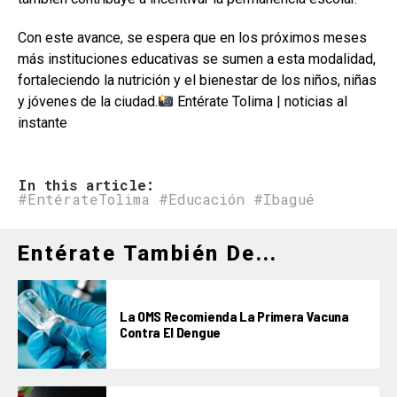
Con este avance, se espera que en los próximos meses
más instituciones educativas se sumen a esta modalidad,
fortaleciendo la nutrición y el bienestar de los niños, niñas
y jóvenes de la ciudad.
Entérate Tolima | noticias al
instante
In this article:
#EntérateTolima #Educación #Ibagué
Entérate También De...
La OMS Recomienda La Primera Vacuna
Contra El Dengue