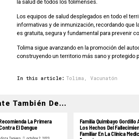
la salud de todos los tolimenses.
Los equipos de salud desplegados en todo el terri
informativas y de inmunización, recordando que la 
es gratuita, segura y fundamental para prevenir c
Tolima sigue avanzando en la promoción del autoc
construyendo un territorio más sano y protegido p
In this article:
Tolima
,
Vacunatón
ate También De...
Recomienda La Primera
Familia Quimbayo Gordillo 
Contra El Dengue
Los Hechos Del Fallecimie
Familiar En La Clínica Medi
doza Tapiero
octubre 2, 2023