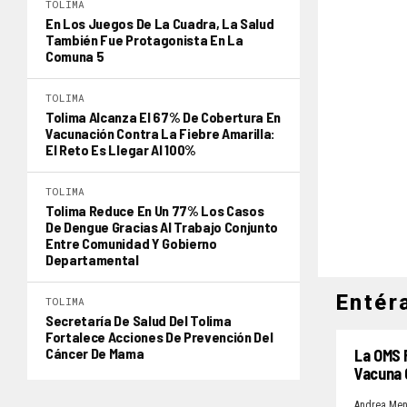
TOLIMA
En Los Juegos De La Cuadra, La Salud
También Fue Protagonista En La
Comuna 5
TOLIMA
Tolima Alcanza El 67% De Cobertura En
Vacunación Contra La Fiebre Amarilla:
El Reto Es Llegar Al 100%
TOLIMA
Tolima Reduce En Un 77% Los Casos
De Dengue Gracias Al Trabajo Conjunto
Entre Comunidad Y Gobierno
Departamental
Entér
TOLIMA
Secretaría De Salud Del Tolima
Fortalece Acciones De Prevención Del
Cáncer De Mama
La OMS 
Vacuna 
Andrea Men