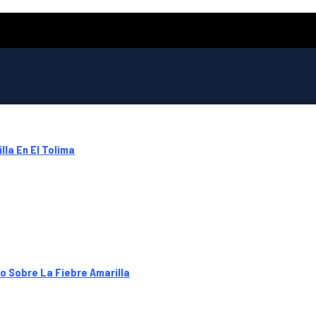
lto querrán probar esta sabrosa máquina tragam
s completamente sin opciones.
esta Gratis
lla En El Tolima
o Sobre La Fiebre Amarilla