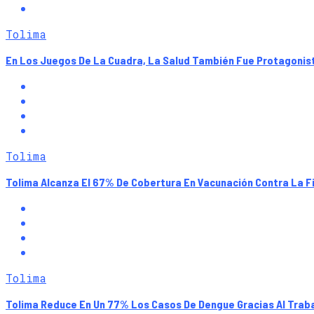
Tolima
En Los Juegos De La Cuadra, La Salud También Fue Protagonis
Tolima
Tolima Alcanza El 67% De Cobertura En Vacunación Contra La Fie
Tolima
Tolima Reduce En Un 77% Los Casos De Dengue Gracias Al Trab