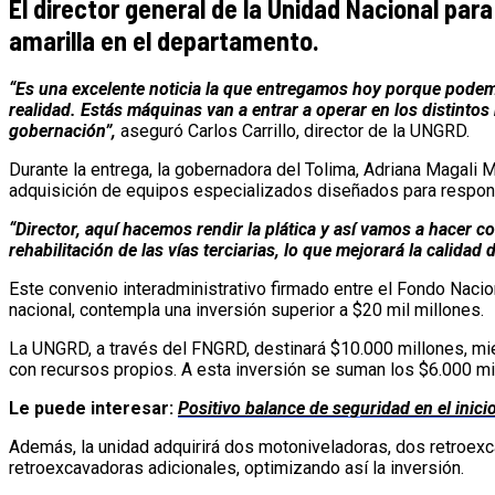
El director general de la Unidad Nacional par
amarilla en el departamento.
“Es una excelente noticia la que entregamos hoy porque podem
realidad. Estás máquinas van a entrar a operar en los distint
gobernación”,
aseguró Carlos Carrillo, director de la UNGRD.
Durante la entrega, la gobernadora del Tolima, Adriana Magali Ma
adquisición de equipos especializados diseñados para respond
“Director, aquí hacemos rendir la plática y así vamos a hacer 
rehabilitación de las vías terciarias, lo que mejorará la calidad
Este convenio interadministrativo firmado entre el Fondo Naci
nacional, contempla una inversión superior a $20 mil millones.
La UNGRD, a través del FNGRD, destinará $10.000 millones, mie
con recursos propios. A esta inversión se suman los $6.000 mi
Le puede interesar:
Positivo balance de seguridad en el inic
Además, la unidad adquirirá dos motoniveladoras, dos retroex
retroexcavadoras adicionales, optimizando así la inversión.