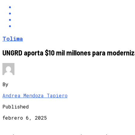
Tolima
UNGRD aporta $10 mil millones para moderniza
By
Andrea Mendoza Tapiero
Published
febrero 6, 2025