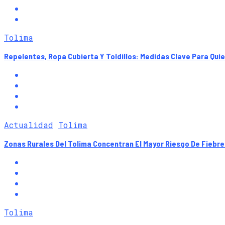
Tolima
Repelentes, Ropa Cubierta Y Toldillos: Medidas Clave Para Qu
Actualidad
Tolima
Zonas Rurales Del Tolima Concentran El Mayor Riesgo De Fiebre
Tolima