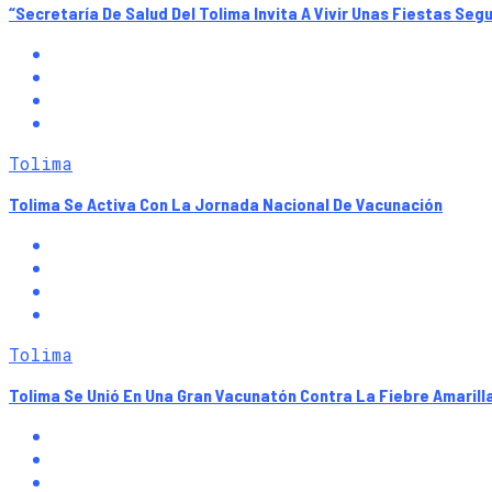
“Secretaría De Salud Del Tolima Invita A Vivir Unas Fiestas Seg
Tolima
Tolima Se Activa Con La Jornada Nacional De Vacunación
Tolima
Tolima Se Unió En Una Gran Vacunatón Contra La Fiebre Amarill