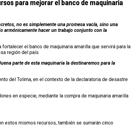
ecursos para mejorar el banco de maquinaria
ncretos, no es simplemente una promesa vacía, sino una
ado armónicamente hacer un trabajo conjunto con la
 fortalecer el banco de maquinaria amarilla que servirá para la
a región del país.
Buena parte de esta maquinaria la destinaremos para la
to del Tolima, en el contexto de la declaratoria de desastre
llones en especie, mediante la compra de maquinaria amarilla
 Con estos mismos recursos, también se sumarán cinco