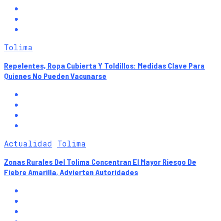
compra, recibirá su bitcoin en unos minutos.
Dafabet Código De Bono Apuestas Deportivas
Sin Depósito
Tolima
Repelentes, Ropa Cubierta Y Toldillos: Medidas Clave Para
Quienes No Pueden Vacunarse
Actualidad
Tolima
Zonas Rurales Del Tolima Concentran El Mayor Riesgo De
Fiebre Amarilla, Advierten Autoridades