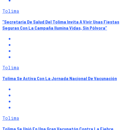
Tolima
“Secretaría De Salud Del Tolima Invita A Vivir Unas Fiestas
Seguras Con La Campaña Ilumina Vidas, Sin Pólvora”
Tolima
Tolima Se Activa Con La Jornada Nacional De Vacunación
Tolima
Tolima Se Unió En Una Gran Vacunatón Contra La Fiebre