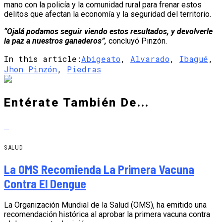
mano con la policía y la comunidad rural para frenar estos
delitos que afectan la economía y la seguridad del territorio.
“Ojalá podamos seguir viendo estos resultados, y devolverle
la paz a nuestros ganaderos”,
concluyó Pinzón.
In this article:
Abigeato
,
Alvarado
,
Ibagué
,
Jhon Pinzón
,
Piedras
Entérate También De...
SALUD
La OMS Recomienda La Primera Vacuna
Contra El Dengue
La Organización Mundial de la Salud (OMS), ha emitido una
recomendación histórica al aprobar la primera vacuna contra