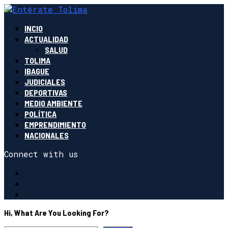
Juegos de casino para jugar ahora
INCIO
gratis.
ACTUALIDAD
SALUD
Buena Casa De Apuestas Peru Colombia
: Los
TOLIMA
atractivos y amigables crupieres te
IBAGUE
hacen sentir bienvenido en los mejores
JUDICIALES
juegos de casino en vivo, que incluyen
DEPORTIVAS
una gran variedad de clásicos como el
MEDIO AMBIENTE
baccarat en vivo y el blackjack en vivo.
POLÍTICA
Programas Gratis Para Apuestas
EMPRENDIMIENTO
Deportivas
- Además, el modo de juego
NACIONALES
libre es aplicable solo a la gama de
juegos de ruleta en vivo.
Connect with us
Depósito Mínimo Vip Casas De Apuestas
:
Debe mirar el horizonte y buscar un
casino fuera de los límites.
Maquinas tragamonedas jugar gratis sin
Hi, What Are You Looking For?
registrarse.