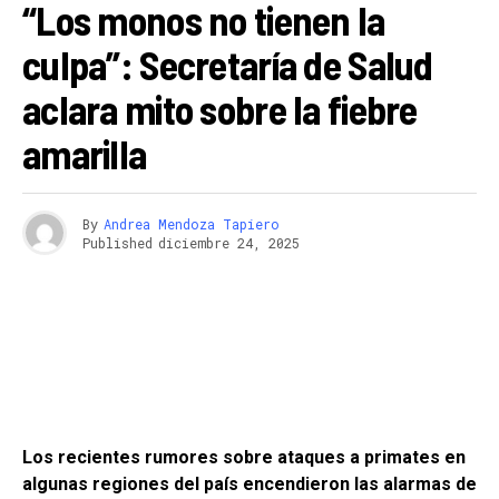
“Los monos no tienen la
culpa”: Secretaría de Salud
aclara mito sobre la fiebre
amarilla
By
Andrea Mendoza Tapiero
Published
diciembre 24, 2025
Los recientes rumores sobre ataques a primates en
algunas regiones del país encendieron las alarmas de