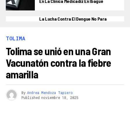
En La Clínica Medicadiz En Ibagué
La Lucha Contra El Dengue No Para
TOLIMA
Tolima se unió en una Gran
Vacunatón contra la fiebre
amarilla
By
Andrea Mendoza Tapiero
Published
noviembre 18, 2025