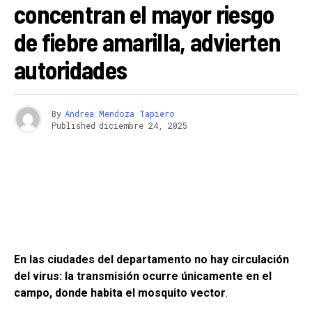
concentran el mayor riesgo
de fiebre amarilla, advierten
autoridades
By
Andrea Mendoza Tapiero
Published
diciembre 24, 2025
En las ciudades del departamento no hay circulación
del virus: la transmisión ocurre únicamente en el
campo, donde habita el mosquito vector
.