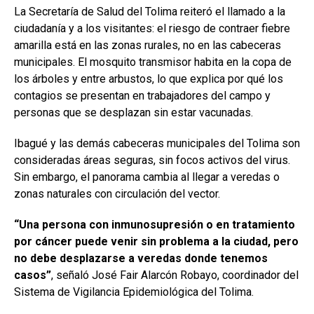
La Secretaría de Salud del Tolima reiteró el llamado a la
ciudadanía y a los visitantes: el riesgo de contraer fiebre
amarilla está en las zonas rurales, no en las cabeceras
municipales. El mosquito transmisor habita en la copa de
los árboles y entre arbustos, lo que explica por qué los
contagios se presentan en trabajadores del campo y
personas que se desplazan sin estar vacunadas.
Ibagué y las demás cabeceras municipales del Tolima son
consideradas áreas seguras, sin focos activos del virus.
Sin embargo, el panorama cambia al llegar a veredas o
zonas naturales con circulación del vector.
“Una persona con inmunosupresión o en tratamiento
por cáncer puede venir sin problema a la ciudad, pero
no debe desplazarse a veredas donde tenemos
casos”
, señaló José Fair Alarcón Robayo, coordinador del
Sistema de Vigilancia Epidemiológica del Tolima.