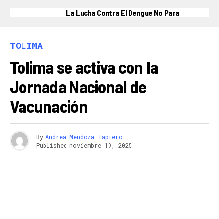
La Lucha Contra El Dengue No Para
TOLIMA
Tolima se activa con la
Jornada Nacional de
Vacunación
By
Andrea Mendoza Tapiero
Published
noviembre 19, 2025