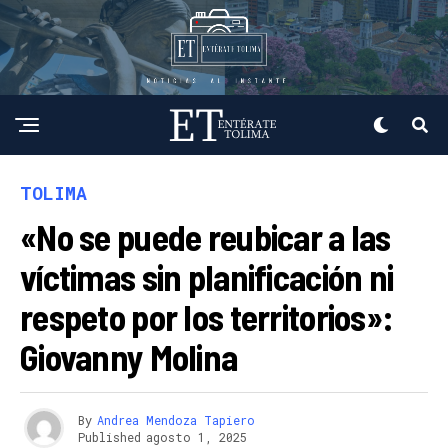
Tabla equity poker.
Cbet Bono Sin Depósito Apuestas Deportivas
:
Los puntos en sí mismos permitirán a los
jugadores mejorar su estado, pero al final del
día también se pueden canjear por dinero en
efectivo o productos de marca.
Apuesta Ganador Tour
- Para obtener ganancias
con esta variación, se espera que los
jugadores tengan significativamente más
apuestas ganadoras que perdedoras.
Apuesta Total Recargar
: Antes de lanzarse
directamente y elegir un bono de giros gratis
TOLIMA
sin apuestas, debe saber qué buscar en los
términos y condiciones y qué significa cada
«No se puede reubicar a las
parte para usted y su juego.
Poker on line argentina.
Programa Y Resultados De España En Los Juegos
víctimas sin planificación ni
Olímpicos Fútbol
Un término de bingo, que significa cubrir
respeto por los territorios»:
todos los números en una tarjeta de bingo.
Jackpotjoy Código Promocional 10 Euros Gratis
La apariencia del juego cambiará de un
Giovanny Molina
campamento minero a una caverna subterránea.
Una evaluación de los pagos a lo largo de los
años muestra que Megabucks ha pagado alrededor
del 88,61% a los jugadores.
By
Andrea Mendoza Tapiero
Casino en acapulco.
Published
agosto 1, 2025
Pronostico Las Palmas Vs Sevilla