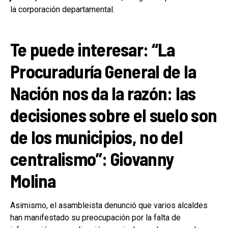
la corporación departamental.
Te puede interesar: “La
Procuraduría General de la
Nación nos da la razón: las
decisiones sobre el suelo son
de los municipios, no del
centralismo”: Giovanny
Molina
Asimismo, el asambleista denunció que varios alcaldes
han manifestado su preocupación por la falta de