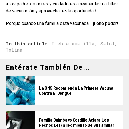
a los padres, madres y cuidadores a revisar las cartillas
de vacunación y aprovechar esta oportunidad.
Porque cuando una familia está vacunada… ¡tiene poder!
In this article:
Fiebre amarilla
,
Salud
,
Tolima
Entérate También De...
La OMS Recomienda La Primera Vacuna
Contra El Dengue
Familia Quimbayo Gordillo Aclara Los
Hechos Del Fallecimiento De Su Familiar