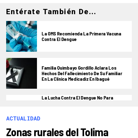
Entérate También De...
La OMS Recomienda La Primera Vacuna
Contra El Dengue
Familia Quimbayo Gordillo Aclara Los
Hechos Del Fallecimiento De Su Familiar
En La Clínica Medicadiz En Ibagué
La Lucha Contra El Dengue No Para
ACTUALIDAD
Zonas rurales del Tolima