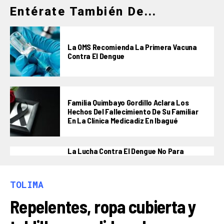
Entérate También De...
La OMS Recomienda La Primera Vacuna
Contra El Dengue
Familia Quimbayo Gordillo Aclara Los
Hechos Del Fallecimiento De Su Familiar
En La Clínica Medicadiz En Ibagué
La Lucha Contra El Dengue No Para
TOLIMA
Repelentes, ropa cubierta y