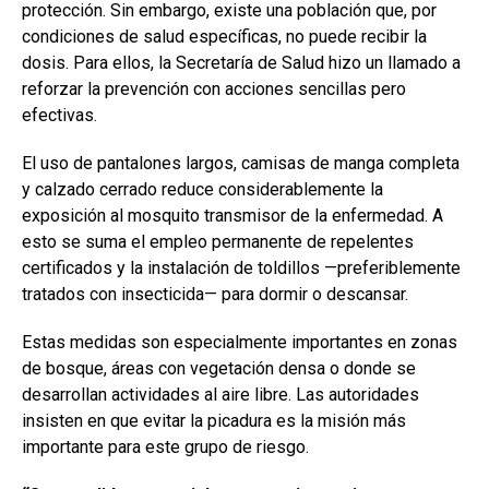
protección. Sin embargo, existe una población que, por
condiciones de salud específicas, no puede recibir la
dosis. Para ellos, la Secretaría de Salud hizo un llamado a
reforzar la prevención con acciones sencillas pero
efectivas.
El uso de pantalones largos, camisas de manga completa
y calzado cerrado reduce considerablemente la
exposición al mosquito transmisor de la enfermedad. A
esto se suma el empleo permanente de repelentes
certificados y la instalación de toldillos —preferiblemente
tratados con insecticida— para dormir o descansar.
Estas medidas son especialmente importantes en zonas
de bosque, áreas con vegetación densa o donde se
desarrollan actividades al aire libre. Las autoridades
insisten en que evitar la picadura es la misión más
importante para este grupo de riesgo.