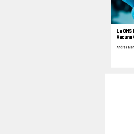
La OMS 
Vacuna 
Andrea Men