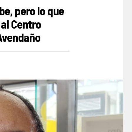
be, pero lo que
 al Centro
Avendaño