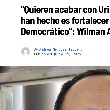
“Quieren acabar con Uri
han hecho es fortalecer
Democrático”: Wilman 
By
Andrea Mendoza Tapiero
Published
julio 29, 2025