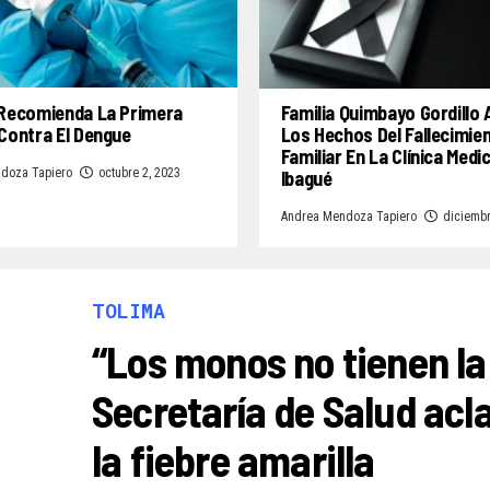
Recomienda La Primera
Familia Quimbayo Gordillo 
Contra El Dengue
Los Hechos Del Fallecimie
Familiar En La Clínica Medi
doza Tapiero
octubre 2, 2023
Ibagué
Andrea Mendoza Tapiero
diciembr
TOLIMA
“Los monos no tienen la
Secretaría de Salud acl
la fiebre amarilla