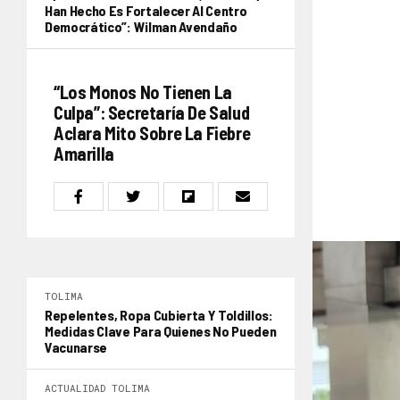
Han Hecho Es Fortalecer Al Centro
Democrático”: Wilman Avendaño
“Los Monos No Tienen La
Culpa”: Secretaría De Salud
Aclara Mito Sobre La Fiebre
Amarilla
TOLIMA
Repelentes, Ropa Cubierta Y Toldillos:
Medidas Clave Para Quienes No Pueden
Vacunarse
ACTUALIDAD
TOLIMA