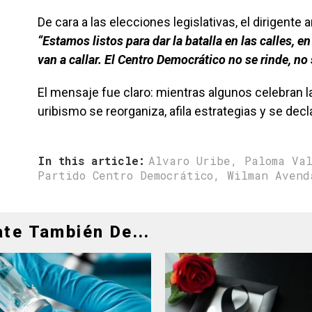
De cara a las elecciones legislativas, el dirigente
“Estamos listos para dar la batalla en las calles, e
van a callar. El Centro Democrático no se rinde, no 
El mensaje fue claro: mientras algunos celebran la
uribismo se reorganiza, afila estrategias y se decl
In this article:
Alvaro Uribe
,
Paloma Va
Partido Centro Democrático
,
Wilman Avend
ate También De...