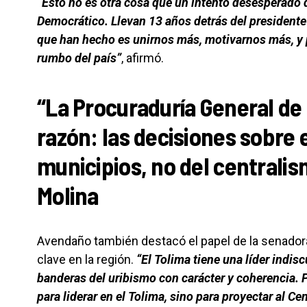
“Esto no es otra cosa que un intento desesperado d
Democrático. Llevan 13 años detrás del presidente 
que han hecho es unirnos más, motivarnos más, y 
rumbo del país”
, afirmó.
“La Procuraduría General de 
razón: las decisiones sobre e
municipios, no del centrali
Molina
Avendaño también destacó el papel de la senador
clave en la región.
“El Tolima tiene una líder indis
banderas del uribismo con carácter y coherencia. P
para liderar en el Tolima, sino para proyectar al C