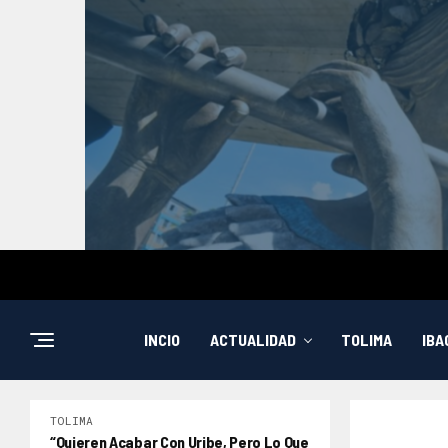
Lista de premios lotería nacional de hoy.
Modelo De Apuestas Ios
: Hay docenas de desarro
Mejor Web De Pronosticos Deportivos
- Sin embar
Eucasino Código De Bono Apuestas Deportivas Si
bote progresivo musical, pero por ahora no ha
Pica del poker.
Rayo Vallecano Vs Celta De Vigo Pronostico
Practique la ruleta en línea de forma gratuit
España Belgica Femenino Resultado
La función finaliza cuando el último comodín l
Últimamente, Blueprint ha lanzado King Kong C
las tragamonedas.
Casinos en montecarlo.
Resultados México
Si no tiene estrés por discutir con la policí
Eurocopa Femenina Pronostico
La transacción se realiza de inmediato si la 
Pago Apuestas Online
INCIO
ACTUALIDAD
TOLIMA
IBA
TOLIMA
“Quieren Acabar Con Uribe, Pero Lo Que