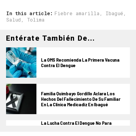
In this article:
Fiebre amarilla
,
Ibagué
,
Salud
,
Tolima
Entérate También De...
La OMS Recomienda La Primera Vacuna
Contra El Dengue
Familia Quimbayo Gordillo Aclara Los
Hechos Del Fallecimiento De Su Familiar
En La Clínica Medicadiz En Ibagué
La Lucha Contra El Dengue No Para