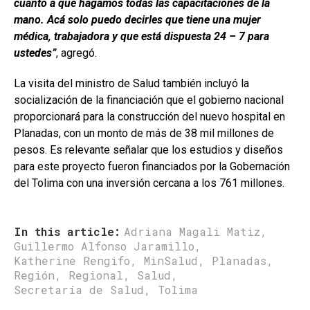
cuanto a que hagamos todas las capacitaciones de la
mano. Acá solo puedo decirles que tiene una mujer
médica, trabajadora y que está dispuesta 24 – 7 para
ustedes”
, agregó.
La visita del ministro de Salud también incluyó la
socialización de la financiación que el gobierno nacional
proporcionará para la construcción del nuevo hospital en
Planadas, con un monto de más de 38 mil millones de
pesos. Es relevante señalar que los estudios y diseños
para este proyecto fueron financiados por la Gobernación
del Tolima con una inversión cercana a los 761 millones.
In this article:
Adriana Magali Matiz
,
Guillermo Alfonso Jaramillo
,
Katherine Rengifo
,
MinSalud
,
Planadas
,
Región
,
Regional
,
Salud
,
Secretaría de Salud
,
Tolima