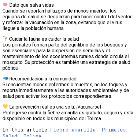
Dato que salva vidas
Cuando se reportan hallazgos de monos muertos, los
equipos de salud se desplazan para hacer control del vector
y reforzar la vacunación en la zona, evitando que el virus
llegue a la población humana.
Cuidar la fauna es cuidar la salud
Los primates forman parte del equilibrio de los bosques y
son esenciales para la dispersión de semillas y el
mantenimiento de los ecosistemas rurales donde circula el
mosquito. Su protección es también una estrategia de salud
pública.
Recomendación a la comunidad:
Si encuentras monos enfermos o muertos, no los toques y
reporta inmediatamente a las autoridades ambientales y de
salud para activar los protocolos correspondientes.
La prevención real es una sola: ¡Vacunarse!
Protegerse contra la fiebre amarilla es gratuito, seguro y está
disponible en todos los municipios del Tolima.
In this article:
Fiebre amarilla
,
Primates
,
Salud
,
Tolima