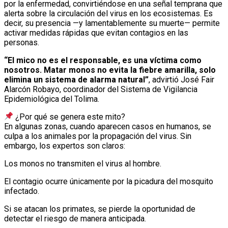
por la enfermedad, convirtiéndose en una señal temprana que
alerta sobre la circulación del virus en los ecosistemas. Es
decir, su presencia —y lamentablemente su muerte— permite
activar medidas rápidas que evitan contagios en las
personas.
“El mico no es el responsable, es una víctima como
nosotros. Matar monos no evita la fiebre amarilla, solo
elimina un sistema de alarma natural”
, advirtió José Fair
Alarcón Robayo, coordinador del Sistema de Vigilancia
Epidemiológica del Tolima.
¿Por qué se genera este mito?
En algunas zonas, cuando aparecen casos en humanos, se
culpa a los animales por la propagación del virus. Sin
embargo, los expertos son claros:
Los monos no transmiten el virus al hombre.
El contagio ocurre únicamente por la picadura del mosquito
infectado.
Si se atacan los primates, se pierde la oportunidad de
detectar el riesgo de manera anticipada.