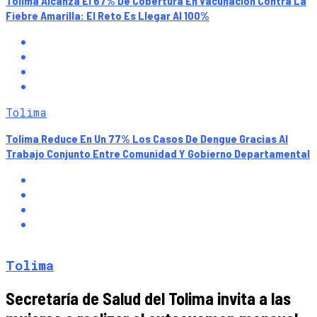
Tolima Alcanza El 67% De Cobertura En Vacunación Contra La
Fiebre Amarilla: El Reto Es Llegar Al 100%
Tolima
Tolima Reduce En Un 77% Los Casos De Dengue Gracias Al
Trabajo Conjunto Entre Comunidad Y Gobierno Departamental
Tolima
Secretaría de Salud del Tolima invita a las