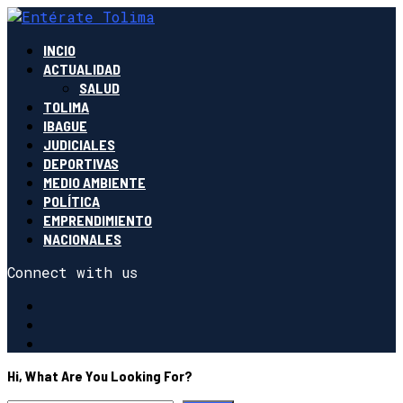
Como se juega al póker.
INCIO
ACTUALIDAD
Ganar Dinero Facil Apuestas
: Neymar,
SALUD
Mayweather y Kevin Hart han sido vistos
TOLIMA
divirtiéndose durante su tiempo libre.
IBAGUE
Casa De Apuestas Española Online
- Cuando
JUDICIALES
decida que le gusta el sitio y le
DEPORTIVAS
gustaría jugar Sic Bo por dinero real,
MEDIO AMBIENTE
la mayoría de los casinos le presentarán
POLÍTICA
un bono de depósito, en el que igualarán
EMPRENDIMIENTO
la suma que deposite con los fondos del
NACIONALES
bono.
Apuestas Nba Predicciones
: Razortooth es
Connect with us
el depredador perfecto para capturar
botes gigantescos.
Ev en poker.
Apuestas Regulares Hs Valladolid
Hi, What Are You Looking For?
Tenga en cuenta que si opta por no