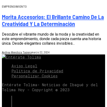
EMPRENDIMIENTO
Morita Accesorios: El Brillante Camino De La
Creatividad Y La Determinación
Descubre el vibrante mundo de la moda y la creatividad en
este emprendimiento, donde cada pieza cuenta una historia
única. Desde elegantes collares invisibles...
Andrea Mendoza Tapiero
marzo 22, 2024
Aviso Legal
Política de Privacidad
Personalizar Cookies
Entérate Tolima- Noticias de Ibagué y del
Tolima Hoy - Copyright © 2023