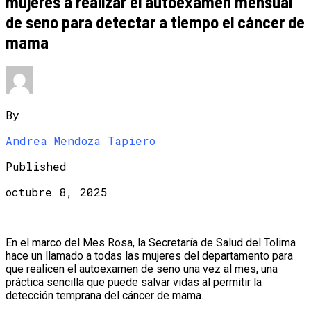
mujeres a realizar el autoexamen mensual
de seno para detectar a tiempo el cáncer de
mama
By
Andrea Mendoza Tapiero
Published
octubre 8, 2025
En el marco del Mes Rosa, la Secretaría de Salud del Tolima
hace un llamado a todas las mujeres del departamento para
que realicen el autoexamen de seno una vez al mes, una
práctica sencilla que puede salvar vidas al permitir la
detección temprana del cáncer de mama.