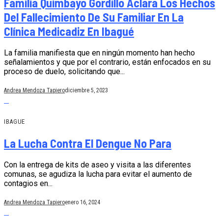
Familia Quimbayo Gordillo Aclara Los Hechos
Del Fallecimiento De Su Familiar En La
Clínica Medicadiz En Ibagué
La familia manifiesta que en ningún momento han hecho
señalamientos y que por el contrario, están enfocados en su
proceso de duelo, solicitando que...
Andrea Mendoza Tapiero
diciembre 5, 2023
IBAGUE
La Lucha Contra El Dengue No Para
Con la entrega de kits de aseo y visita a las diferentes
comunas, se agudiza la lucha para evitar el aumento de
contagios en...
Andrea Mendoza Tapiero
enero 16, 2024