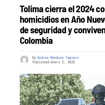
Tolima cierra el 2024 c
homicidios en Año Nuev
de seguridad y convive
Colombia
By
Andrea Mendoza Tapiero
Published
enero 2, 2025