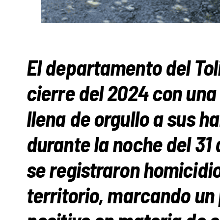
El departamento del Tol
cierre del 2024 con una
llena de orgullo a sus h
durante la noche del 31
se registraron homicidio
territorio, marcando un