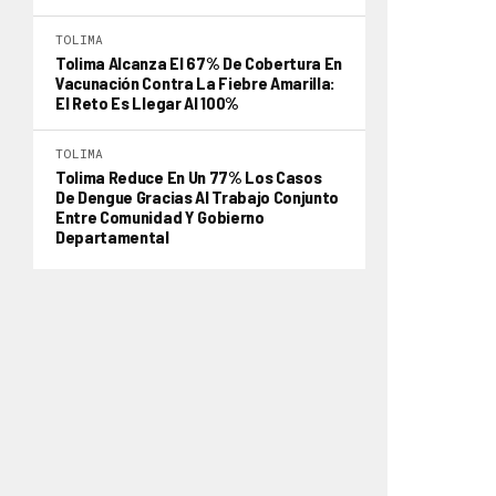
TOLIMA
Tolima Alcanza El 67% De Cobertura En
Vacunación Contra La Fiebre Amarilla:
El Reto Es Llegar Al 100%
TOLIMA
Tolima Reduce En Un 77% Los Casos
De Dengue Gracias Al Trabajo Conjunto
Entre Comunidad Y Gobierno
Departamental