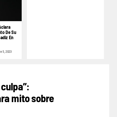
Aclara
nto De Su
cadiz En
e 5, 2023
 culpa”:
ara mito sobre