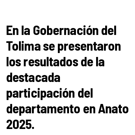
Estrategias Para Ganar Dinero En Apuestas
Deportivas
Le informamos que a finales de este mes
nuestro casino cerrará las puertas.
Resultado Atlético De Madrid Celta
En la Gobernación del
Es su responsabilidad informarnos de cualquier
cambio en su información personal.
Online Apuestas Seguras Futbol Hoy
Tolima se presentaron
los resultados de la
destacada
participación del
departamento en Anato
2025.