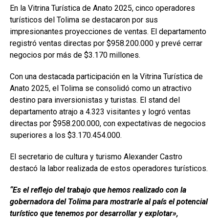
En la Vitrina Turística de Anato 2025, cinco operadores
turísticos del Tolima se destacaron por sus
impresionantes proyecciones de ventas. El departamento
registró ventas directas por $958.200.000 y prevé cerrar
negocios por más de $3.170 millones.
Con una destacada participación en la Vitrina Turística de
Anato 2025, el Tolima se consolidó como un atractivo
destino para inversionistas y turistas. El stand del
departamento atrajo a 4.323 visitantes y logró ventas
directas por $958.200.000, con expectativas de negocios
superiores a los $3.170.454.000.
El secretario de cultura y turismo Alexander Castro
destacó la labor realizada de estos operadores turísticos.
“Es el reflejo del trabajo que hemos realizado con la
gobernadora del Tolima para mostrarle al país el potencial
turístico que tenemos por desarrollar y explotar»,