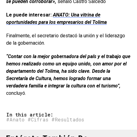
se pueden corroborar»,
señaló Castro Salcedo
Le puede interesar:
ANATO: Una vitrina de
oportunidades para los empresarios del Tolima
Finalmente, el secretario destacó la unión y el liderazgo
de la gobernación.
“Contar con la mejor gobernadora del país y el trabajo que
hemos realizado como un equipo unido, con amor por el
departamento del Tolima, ha sido clave. Desde la
Secretaría de Cultura, hemos logrado formar una
verdadera familia e integrar la cultura con el turismo”,
concluyó.
In this article:
#Anato #Cifras #Resultados